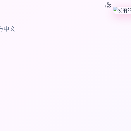
🎊
方中文