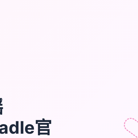
摇
radle官