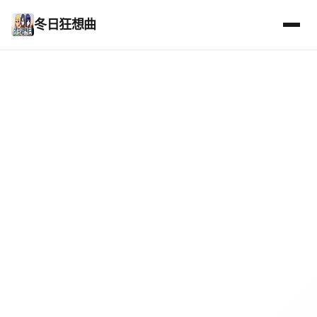
冬日狂想曲