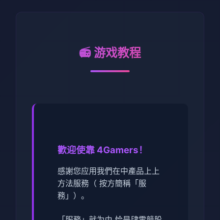
📻 游戏教程
歡迎使靠 4Gamers！
感謝您应用我們在中產品上上
方法服務（ 按方簡稱「服
務」）。
「服務」就为由 恰是肆電競股