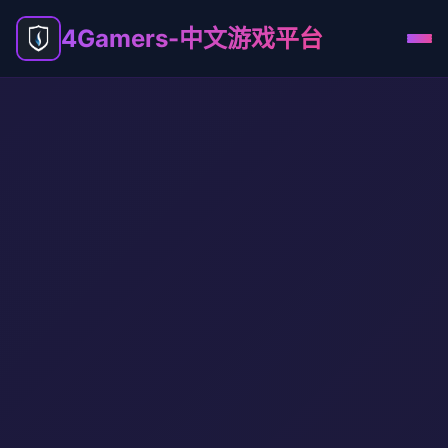
4Gamers-中文游戏平台