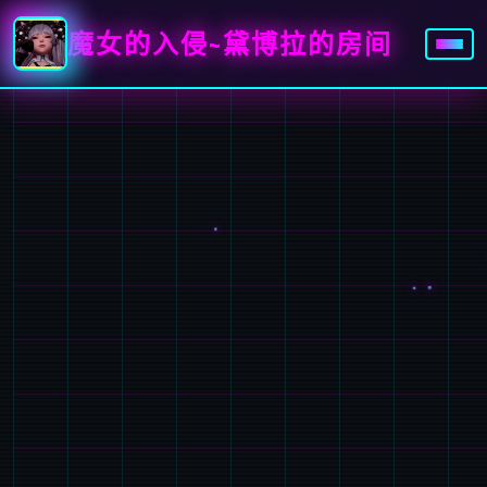
魔女的入侵~黛博拉的房间