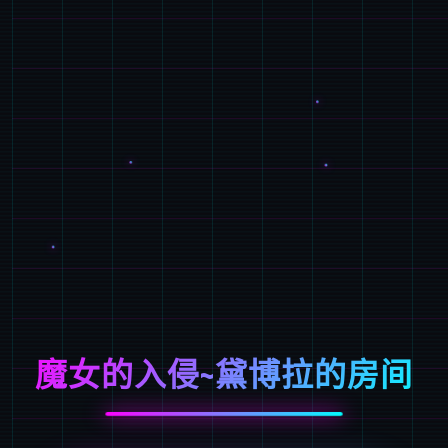
魔女的入侵~黛博拉的房间