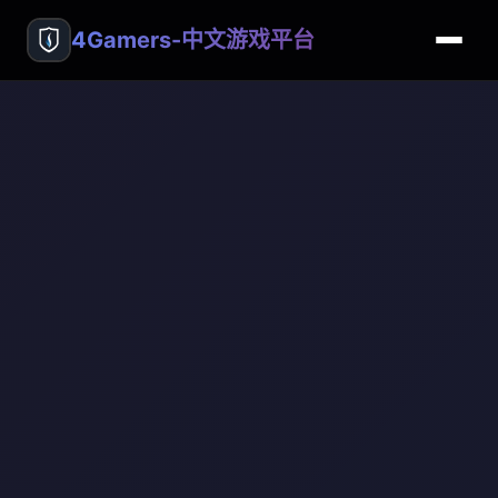
4Gamers-中文游戏平台