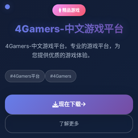
🚺 精品游戏
4Gamers-中文游戏平台
4Gamers-中文游戏平台。专业的游戏平台，为
您提供优质的游戏体验。
#4Gamers平台
#4Gamers
现在下载
了解更多